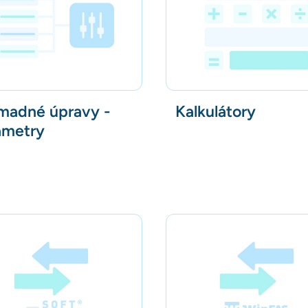
madné úpravy -
Kalkulátory
ametry