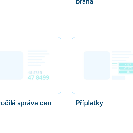
brána
očilá správa cen
Příplatky