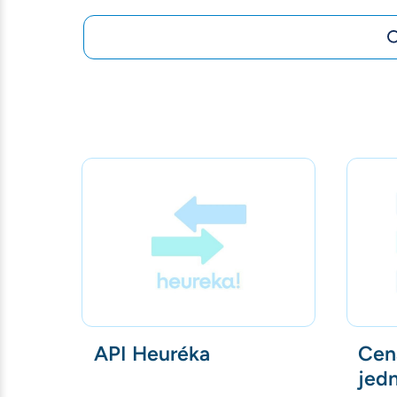
API Heuréka
Cen
jed