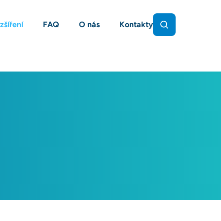
zšíření
FAQ
O nás
Kontakty