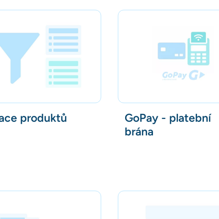
race produktů
GoPay - platební
brána