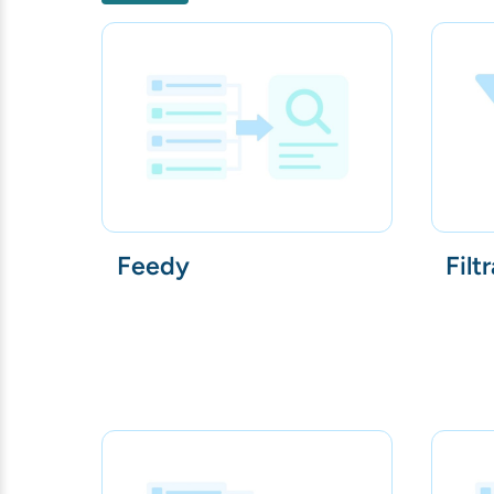
Feedy
Filt