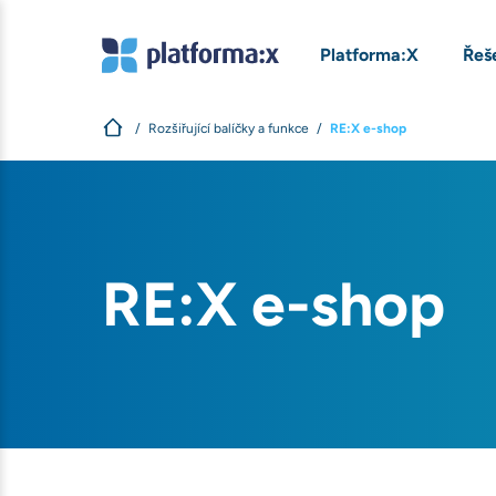
Platforma:X
Řeš
Rozšiřující balíčky a funkce
RE:X e-shop
RE:X e-shop