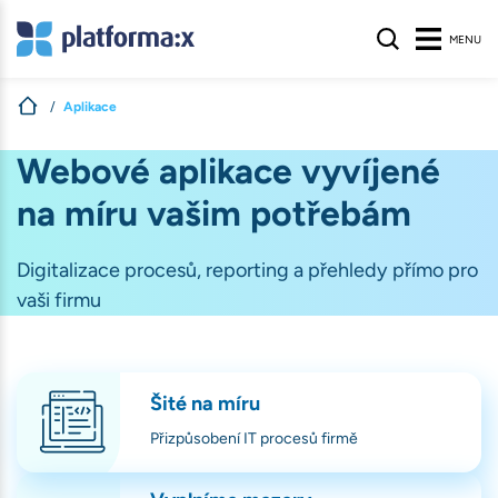
MENU
Aplikace
s
Webové aplikace vyvíjené
na míru vašim potřebám
nologie, aby
na webu nalezli
ívané na našem
Digitalizace procesů, reporting a přehledy přímo pro
atelů stránek
.
vaši firmu
S
Šité na míru
Přizpůsobení IT procesů firmě
ihlášení, volby