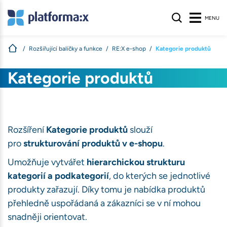
MENU
Rozšiřující balíčky a funkce
RE:X e-shop
Kategorie produktů
s
Kategorie produktů
nologie, aby
na webu nalezli
ívané na našem
atelů stránek
.
Rozšíření
Kategorie produktů
slouží
pro
strukturování produktů v e-shopu
.
S
Umožňuje vytvářet
hierarchickou strukturu
kategorií a podkategorií
, do kterých se jednotlivé
produkty zařazují. Díky tomu je nabídka produktů
přehledně uspořádaná a zákazníci se v ní mohou
snadněji orientovat.
ihlášení, volby