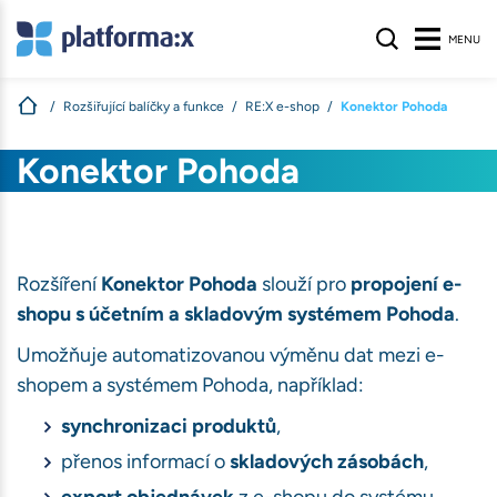
MENU
Rozšiřující balíčky a funkce
RE:X e-shop
Konektor Pohoda
s
Konektor Pohoda
nologie, aby
na webu nalezli
ívané na našem
atelů stránek
.
Rozšíření
Konektor Pohoda
slouží pro
propojení e-
shopu s účetním a skladovým systémem Pohoda
.
S
Umožňuje automatizovanou výměnu dat mezi e-
shopem a systémem Pohoda, například:
synchronizaci produktů
,
přenos informací o
skladových zásobách
,
ihlášení, volby