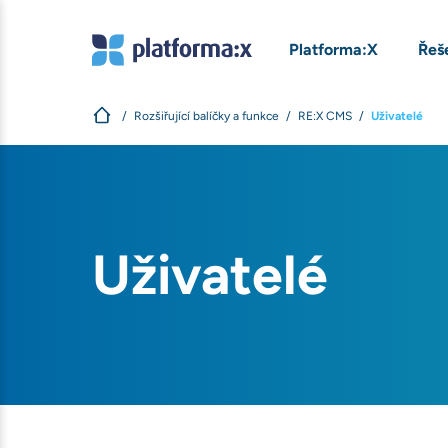
Platforma:X
Řeš
Rozšiřující balíčky a funkce
RE:X CMS
Uživatelé
Uživatelé