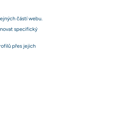
řejných částí webu.
inovat specifický
filů přes jejich