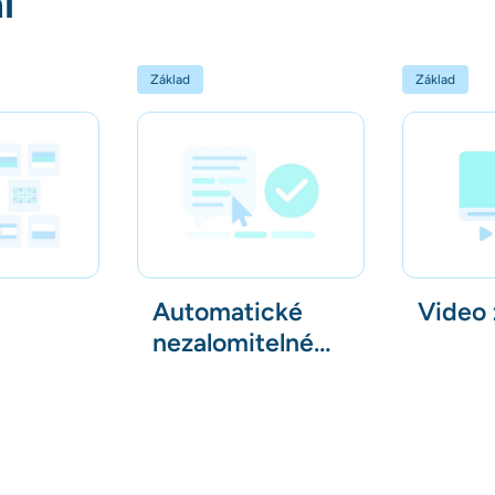
í
Základ
Základ
Automatické
Video 
nezalomitelné
mezery