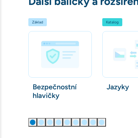
Další balíčky a rozšířen
Základ
Katalog
Bezpečnostní
Jazyky
hlavičky