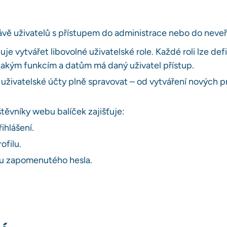
rávě uživatelů s přístupem do administrace nebo do neve
 vytvářet libovolné uživatelské role. Každé roli lze def
 jakým funkcím a datům má daný uživatel přístup.
živatelské účty plně spravovat – od vytváření nových pro
těvníky webu balíček zajišťuje:
ihlášení.
ofilu.
u zapomenutého hesla.