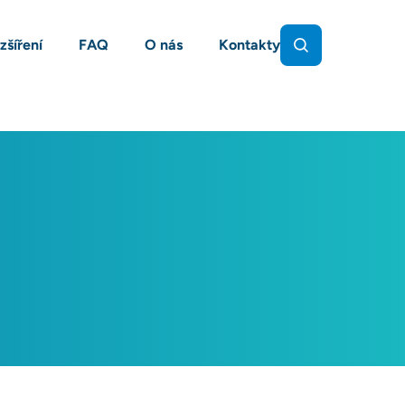
zšíření
FAQ
O nás
Kontakty