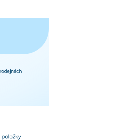
prodejnách
t položky