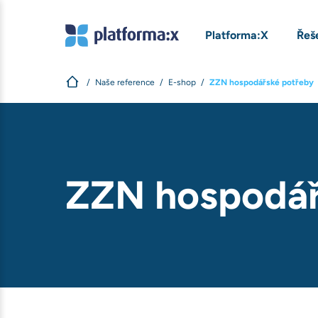
Platforma:X
Řeš
Naše reference
E-shop
ZZN hospodářské potřeby
ZZN hospodář