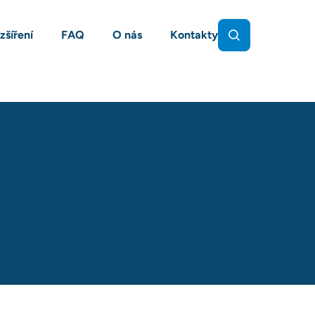
zšíření
FAQ
O nás
Kontakty