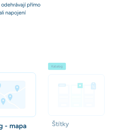
 odehrávají přímo
li napojení
Katalog
Štítky
g - mapa