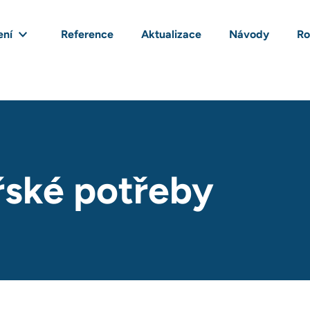
ení
Reference
Aktualizace
Návody
Ro
ské potřeby