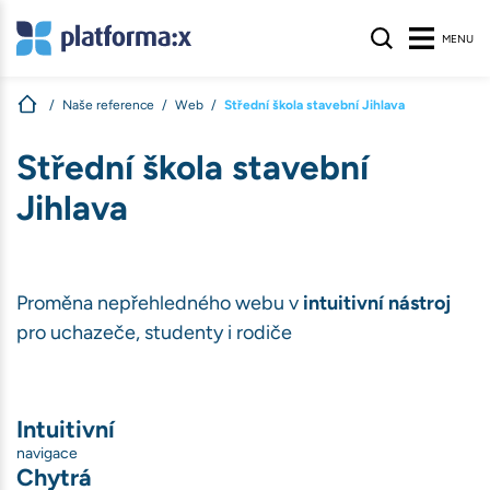
MENU
Naše reference
Web
Střední škola stavební Jihlava
s
Střední škola stavební
Jihlava
nologie, aby
na webu nalezli
ívané na našem
atelů stránek
.
Proměna nepřehledného webu v
intuitivní nástroj
S
pro uchazeče, studenty i rodiče
Intuitivní
navigace
Chytrá
ihlášení, volby