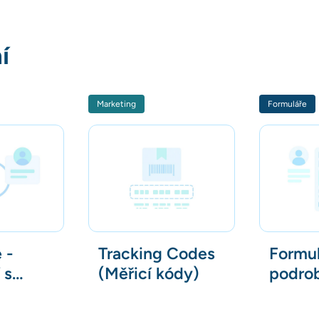
í
Marketing
Formuláře
 -
Tracking Codes
Formul
 s
(Měřicí kódy)
podrob
ími
odesíla