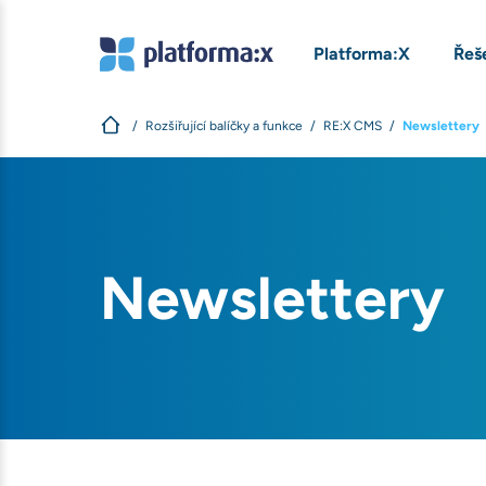
Platforma:X
Řeš
Rozšiřující balíčky a funkce
RE:X CMS
Newslettery
Newslettery