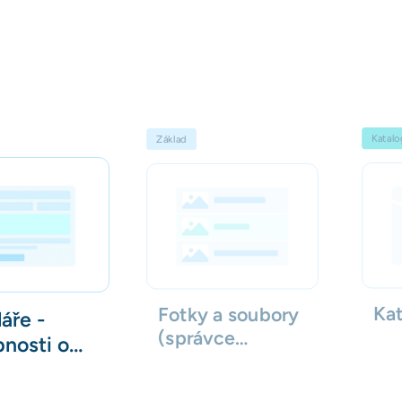
Katalo
Základ
Kat
Fotky a soubory
áře -
(správce
nosti o
souborů)
teli