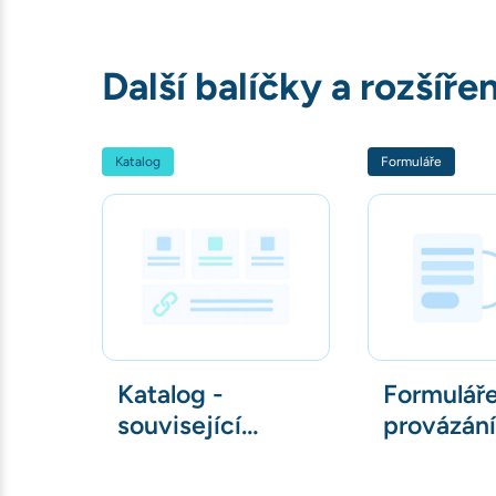
Další balíčky a rozšířen
Katalog
Formuláře
Katalog -
Formuláře
související
provázání
články
kontaktn
osobami