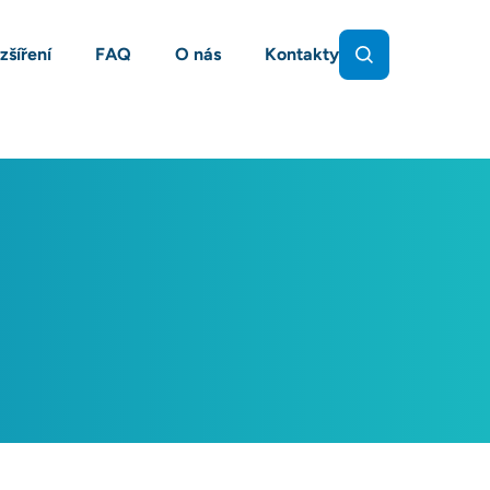
zšíření
FAQ
O nás
Kontakty