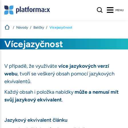
MENU
Návody
Balíčky
Vícejazyčnost
s
Vícejazyčnost
nologie, aby
na webu nalezli
ívané na našem
V případě, že využíváte
více jazykových verzí
atelů stránek
.
webu
, tvoří se veškerý obsah pomocí jazykových
ekvivalentů.
S
Každý obsah i položka nabídky
může a nemusí mít
svůj jazykový ekvivalent
.
Jazykový ekvivalent článku
ihlášení, volby