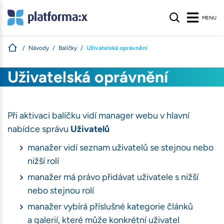
MENU
Návody
Balíčky
Uživatelská oprávnění
s
Uživatelská oprávnění
nologie, aby
na webu nalezli
ívané na našem
Při aktivaci balíčku vidí manager webu v hlavní
atelů stránek
.
nabídce správu
Uživatelů
S
manažer vidí seznam uživatelů se stejnou nebo
nižší rolí
manažer má právo přidávat uživatele s nižší
nebo stejnou rolí
manažer vybírá příslušné kategorie článků
ihlášení, volby
a galerií, které může konkrétní uživatel