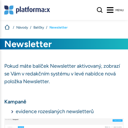
MENU
Návody
Balíčky
Newsletter
s
Newsletter
nologie, aby
na webu nalezli
ívané na našem
Pokud máte balíček Newsletter aktivovaný, zobrazí
atelů stránek
.
se Vám v redakčním systému v levé nabídce nová
položka Newsletter.
S
Kampaně
evidence rozeslaných newsletterů
ihlášení, volby