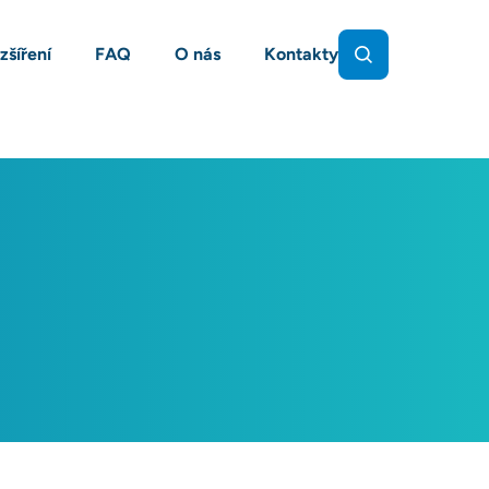
zšíření
FAQ
O nás
Kontakty