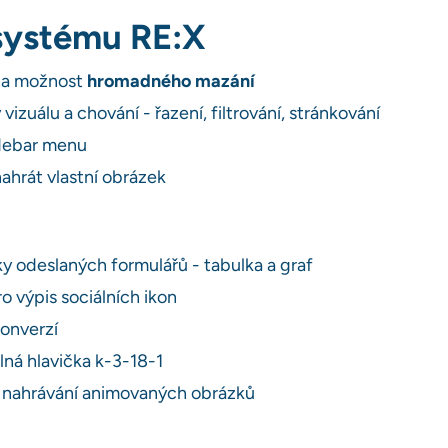
systému RE:X
ána možnost
hromadného mazání
izuálu a chování - řazení, filtrování, stránkování
idebar menu
ahrát vlastní obrázek
ky odeslaných formulářů - tabulka a graf
o výpis sociálních ikon
konverzí
elná hlavička k-3-18-1
o nahrávání animovaných obrázků