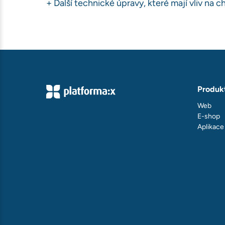
+ Další technické úpravy, které mají vliv na
Produk
Web
E-shop
Aplikace