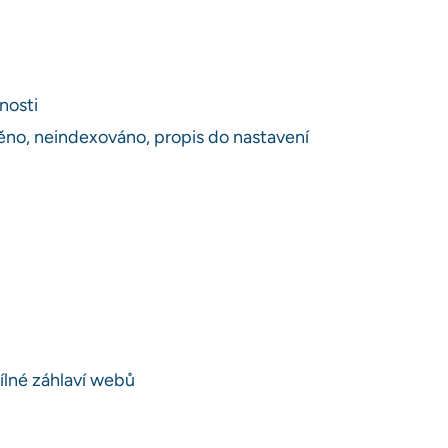
žnosti
ěno, neindexováno, propis do nastavení
ílné záhlaví webů