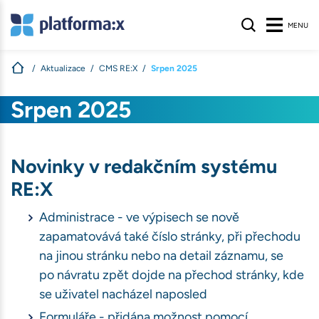
MENU
Aktualizace
CMS RE:X
Srpen 2025
s
Srpen 2025
nologie, aby
na webu nalezli
Novinky v redakčním systému
ívané na našem
atelů stránek
.
RE:X
S
Administrace - ve výpisech se nově
zapamatovává také číslo stránky, při přechodu
na jinou stránku nebo na detail záznamu, se
po návratu zpět dojde na přechod stránky, kde
se uživatel nacházel naposled
ihlášení, volby
Formuláře - přidána možnost pomocí